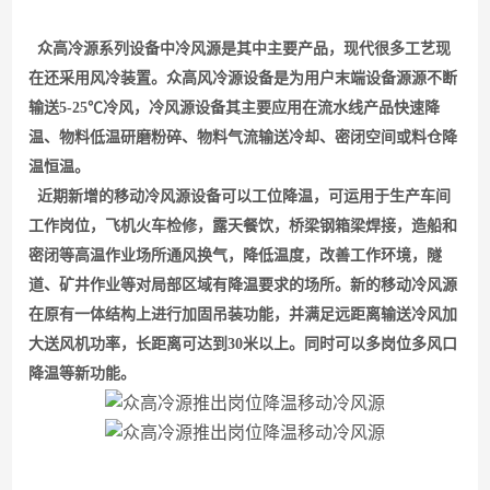
众高冷源系列设备中冷风源是其中主要产品，现代很多工艺现
在还采用风冷装置。众高风冷源设备是为用户末端设备源源不断
输送
5-25
℃冷风，冷风源设备其主要应用在流水线产品快速降
温、物料低温研磨粉碎、物料气流输送冷却、密闭空间或料仓降
温恒温。
近期新增的移动冷风源设备可以工位降温，可运用于生产车间
工作岗位，飞机火车检修，露天餐饮，桥梁钢箱梁焊接，造船和
密闭等高温作业场所通风换气，降低温度，改善工作环境，隧
道、矿井作业等对局部区域有降温要求的场所。新的移动冷风源
在原有一体结构上进行加固吊装功能，并满足远距离输送冷风加
大送风机功率，长距离可达到
30
米以上。同时可以多岗位多风口
降温等新功能。