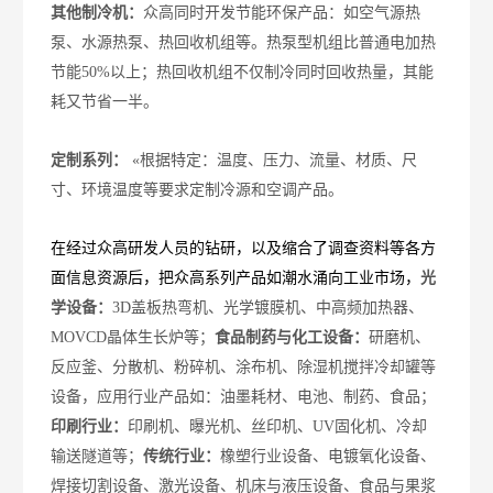
其他制冷机：
众高
同时开发节能环保产品：如空气源热
泵、水源热泵、热回收机组等。热泵型机组比普通电加热
节能50%以上；热回收机组不仅制冷同时回收热量，其能
耗又节省一半。
定制系列：
«
根据特定：温度、压力、流量、材质、尺
寸、环境温度等要求定制冷源和空调产品。
在经过
众高
研发人员的钻研，以及缩合了调查资料等各方
面信息资源后，把
众高
系列产品如潮水涌向工业市场，
光
学设备：
3D盖板热弯机、光学镀膜机、中高频加热器、
MOVCD晶体生长炉等；
食品制药与化工设备：
研磨机、
反应釜、分散机、粉碎机、涂布机、除湿机搅拌冷却罐等
设备，应用行业产品如：油墨耗材、电池、制药、食品；
印刷行业：
印刷机、曝光机、丝印机、UV固化机、冷却
输送隧道等；
传统行业：
橡塑行业设备、电镀氧化设备、
焊接切割设备、激光设备、机床与液压设备、食品与果浆