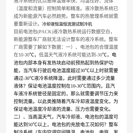
液冷系统的优点是降温速率快、均温性好、流体
（温度和流量）控制简单和精准。液冷散热系统已
成为新能源汽车必然趋势。整车的热管理系统就需
要重新设计。
冷却液恒温恒流测试制冷机
目前电池包(PACK)液冷散热系统运行数据空白，
新能源整车厂商就无法设计整车的液冷系统。整车
厂商需要了解如下数据：一）、电池包的合理温度
在
℃
，
低温天气液冷系统可能达到-30
℃
，电
10-30
池包内部本身有发热块启动前预热起到热保护功
能，当汽车行驶后电池温度超过
30
℃
以上时就需要
通过
-30
℃
液冷系统降温，此时需要通过多少流量
液体？保证电池温度控制在
10-30
℃
范围内，且汽
车液冷系统管径是固定的，那么就需要调节压力来
控制流量。以此类推随着汽车冷却液温度变化，为
保证电池温度冷却液的流量、压力也需要变化。
二）、当高温天气，汽车冷却液、电池包的温度可
能达到
50℃以上，电池包的充放电工况如何？整车
制冷系统（车内空调空间降温、电池包、电驱、发