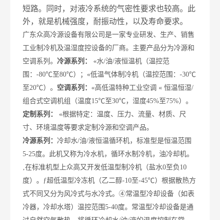
短路。同时，对液冷系统的气密性要求也较高。此
外，就是机械强度，耐振动性，以及寿命要求。
广东众高冷源
设备有限公司是一家专业研发、生产、销售
工业制冷机及温湿度控设备的厂商。
主要产品分为冷源和
空调系列。
冷源
系列：
«
水/油/液恒温机（温控范
围：-80
℃
至80
℃
）；
«
低温气体制冷机（温控范围：-30
℃
至20
℃
）。
空调系列：
«
高低温特种工业空调
«
恒温恒湿
/
组合式空调机组（温度
15
℃
至30
℃
，湿度45%至75%
）。
定制系列：
«
根据特定：温度、压力、流量、材质、尺
寸、环境温度等要求定制冷源和空调产品。
冷源系列：
冷却
水/油/液恒温
循环机，
标准型是恒温范围
5-25度。此机又称为冷水机，循环水制冷机，
油冷却机
。
‚
在标准机型上
众高
又开发低温型
制冷机
（盐水0至负10
度）
。
ƒ
超低温型
冷冻机
（乙二醇-10至-45℃）根据散热方
式不同又分为风冷式与水冷式。
④
常温型冷却设备（如表
冷器，冷却水塔）温控范围5-40度。常温型冷却设备是通