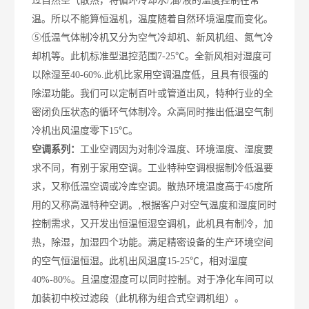
过自然空气散热，将循环冷却
水/油/液
的温度控制在常
温。所以不能算恒温机，温度
随着自然环境温度而变化
。
⑤
低温气体制冷机
又
分
为
空气冷却机、新风机组、氮气冷
却机等
。此机标准型温控范围7-25℃。全新风相对湿度可
以除湿至40-60%.此机比家用空调温度低，且具有很强的
除湿功能。我们可以定制百叶或管道出风，特种行业的全
密闭负压状态的循环气体制冷。
众高
同时推出低温空气制
冷机出风温度零下15℃。
空调系列：
工业空调因为对制冷温度、环境温度、湿度要
求不同，有别于家用空调。
工业特种空调根据制冷低温要
求，又称低温空调或冷库空调。散热环境温度高于
45度所
用的又称高温特种空调。
‚
根据客户对空气温度和湿度同时
控制需求，又开发出恒温恒湿空调机，此机具有制冷，加
热，除湿，加湿四个功能。满足精密设备的生产环境空间
的空气恒温恒湿。此机出风温度15-25℃，相对湿度
40%-80%。且温度湿度可以同时控制。对于净化车间可以
加装初中校过滤段（此机称为组合式空调机组）。