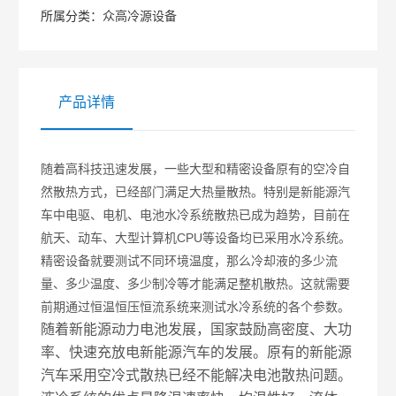
热。特别是新能源汽车中电驱、电机、电池水冷系统
所属分类：
众高冷源设备
散热已成为趋势，目前在航天、动车、大型计算机
CPU等设备均已采用水冷系统。精密设备就要测试不
产品详情
同环境温度，那么冷却液的多少流量、多少温度、多
随着高科技迅速发展，一些大型和精密设备原有的空冷自
少制冷等才能满足整机散热。这就需要前期通过恒温
然散热方式，已经部门满足大热量散热。特别是新能源汽
恒压恒流系统来测试水冷系统的各个参数。冷却液恒
车中电驱、电机、电池水冷系统散热已成为趋势，目前在
航天、动车、大型计算机CPU等设备均已采用水冷系统。
温恒流测试制冷机
精密设备就要测试不同环境温度，那么冷却液的多少流
量、多少温度、多少制冷等才能满足整机散热。这就需要
前期通过恒温恒压恒流系统来测试水冷系统的各个参数。
随着新能源动力电池发展，国家鼓励高密度、大功
率、快速充放电新能源汽车的发展。原有的新能源
汽车采用空冷式散热已经不能解决电池散热问题。