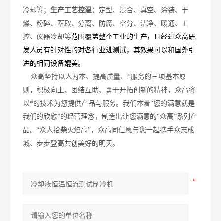
冷却等；
生产工艺控温：
定型、混合、真空、涂装、干
燥、粉碎、萃取、分离、防腐、空分、洁净、暖通、工
控、仪器冷却等
范围覆盖整个工业的生产，且经过
众高
研
发人员有针对性的对各行业进测试，其效果可以和国外引
进的相同设备媲美。
众高
坚持以人为本
、
提高质量、*服务的三项基本原
则，积极向上、团结互助、勇于开拓创新的精神，
众高
将
以*的技术为您提供产品与服务。我们本着“您的满意就是
我们的欣慰”的经营理念，制造出让您满意的“
众高
”系列产
品。
“众人拾柴火焰高”，众高同仁
愿与您一起携手
众志成
城、步步登高
共创美好的明天。