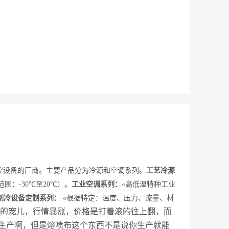
问题，在选原材料时，原材料如无问题，就是工艺中
缺少千锤百炼未成薄软如丝的精密钢。此时就要考虑
淬火与温室等工艺措施加以提升产品性能。熔喷布冷
却风机用低温空调冷气
控设备的厂商。
主要产品分为冷源和空调系列。
工艺
冷源
围：-30
℃
至20
℃
）。
工业
空调系列：
«
高低温特种工业
制冷设备
定制系列：
«
根据特定：温度、压力、流量、材
的宠儿，行情暴涨，价格是打着滚的往上翻，而
生产啊，但是熔喷布这个东西不是说你生产就能