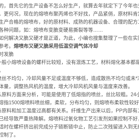
的，首先它的生产设备不怎么好生产，就算去年就定下了今年也
，更何况，现在的熔喷布聚丙烯也不好找，产品紧俏，原材料肯
生产合格的熔喷布，好的原材料、成熟的机器设备、合理的配方
各种问题，如：熔喷布变脆变硬易撕裂等等……
如何解决又脆又硬才是正道，为此，小编也搜集整理了一些在实
参考。
熔喷布又硬又脆采用低温空调气体冷却
时发脆
一般小熔喷设备的螺杆比较短，没有混炼工艺，材料熔化基本都
。
喷丝不均匀，冷却风量不足或温度不够低，造成散热不均匀或未
体量，调整热风机的温度，增大冷却风机风量与温度来改善。
从原料方面来分析，可能是使用了低熔指的喷丝，丝比较粗。24
溶指1500熔喷料喷丝细，柔软，分布均匀，则熔喷布柔软性较
与原料和加工温度过高都有关系。纤维生产出来以后，PP内部
已经导致严重热降解。熔喷料过氧化物工艺引发剂如果控制不好
适时在螺杆挤出前完成分子链断链中止，防止二次残留进入到无
控制了。