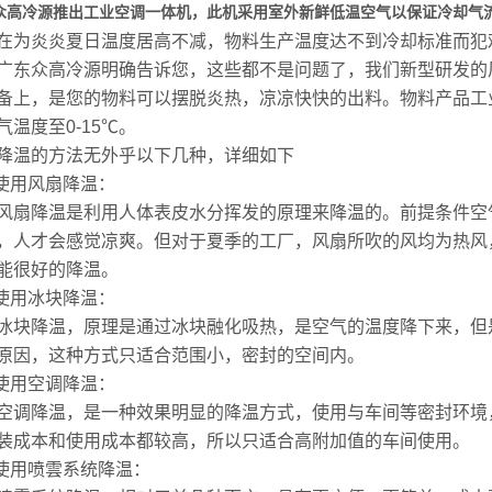
众高冷源推出工业空调一体机，此机采用室外新鲜低温空气以保证冷却气
在为炎炎夏日温度居高不减，物料生产温度达不到冷却标准而犯
广东众高冷源明确告诉您，这些都不是问题了，我们新型研发的
备上，是您的物料可以摆脱炎热，凉凉快快的出料。物料产品工
气温度至0-15℃。
降温的方法无外乎以下几种，详细如下
 使用风扇降温：
风扇降温是利用人体表皮水分挥发的原理来降温的。前提条件空
，人才会感觉凉爽。但对于夏季的工厂，风扇所吹的风均为热风
能很好的降温。
 使用冰块降温：
冰块降温，原理是通过冰块融化吸热，是空气的温度降下来，但
原因，这种方式只适合范围小，密封的空间内。
 使用空调降温：
空调降温，是一种效果明显的降温方式，使用与车间等密封环境
装成本和使用成本都较高，所以只适合高附加值的车间使用。
 使用喷雲系统降温：