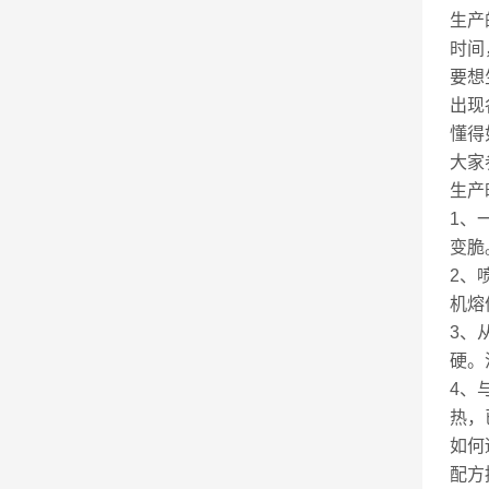
生产
时间
要想
出现
懂得
大家
生产
1、
变脆
2、
机熔
3、
硬。
4、
热，
如何
配方