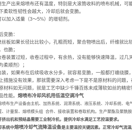
刚生产出来熔喷布还有温度，特别是大滚筒收料的喷布机械，可
下柔软性韧性会越大，冷却后就会变脆。
可以加入适量（3～5%）的增韧剂。
后变脆：
喷丝板如果长径比比较小，孔粗而短，聚合物喷出后，纤维就比
，也脆；
收卷装置过短，收卷过程中，有余热，没有能够快速降温，过几
为柔顺剂）；
包装，如果布在后续吸收水分多，就容易变脆，一般都打缠绕膜
上措施没有效果，那就需要深入考虑一下是不是原材料的问题，
原材料如无问题，就是工艺中缺少千锤百炼未成薄软如丝的精密
品性能。
熔喷布冷却风机用低温空调冷气
熔喷
布生产
设备由主机、加热系统、润滑系统、液压系统、冷却系统、电
置、计量泵、熔喷模头组 合件、接收装置和卷取机构。生产聚酯及聚酰
杆挤出机和预结晶需要工业制冷机，提供冷却水满足工艺控温要求。
熔喷冷却气流降温设备
却系统中
是主要温控关键因素。正常冷却气流温