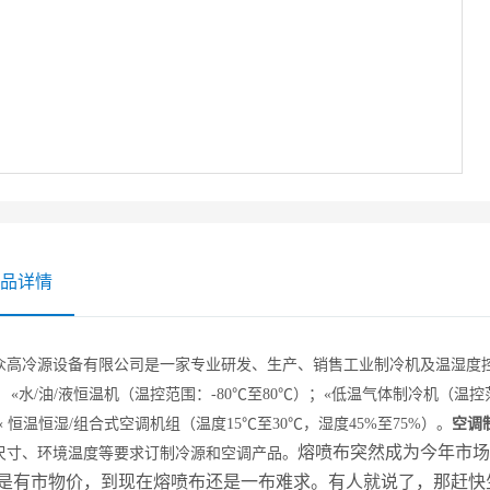
品详情
众高冷源
设备有限公司是一家专业研发、生产、销售工业制冷机及温湿度
：
«
水/油/液恒温机（温控范围：-80
℃
至80
℃
）；
«
低温气体制冷机（温控范
«
恒温恒湿
/
组合式空调机组（温度
15
℃
至30
℃
，湿度45%至75%
）。
空调
熔喷布突然成为今年市场
尺寸、环境温度等要求订制冷源和空调产品。
是有市物价，到现在熔喷布还是一布难求。有人就说了，那赶快