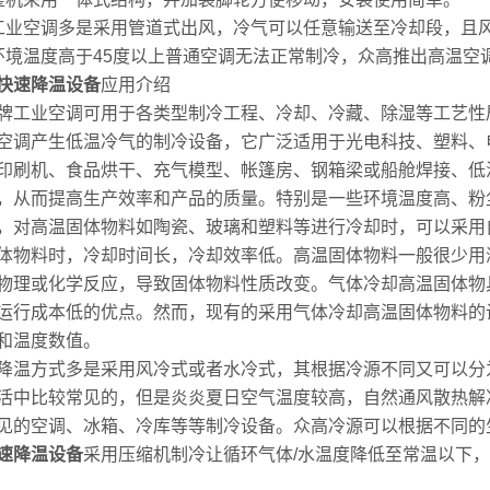
工业空调多是采用管道式出风，冷气可以任意输送至冷却段，且
环境温度高于45度以上普通空调无法正常制冷，众高推出高温空调
快速降温设备
应用介绍
牌工业空调可用于各类型制冷工程、冷却、冷藏、除湿等工艺性
空调产生低温冷气的制冷设备，它广泛适用于光电科技、塑料、
印刷机、食品烘干、充气模型、帐篷房、钢箱梁或船舱焊接、低
，从而提高生产效率和产品的质量。特别是一些环境温度高、粉
，对高温固体物料如陶瓷、玻璃和塑料等进行冷却时，可以采用
体物料时，冷却时间长，冷却效率低。高温固体物料一般很少用
物理或化学反应，导致固体物料性质改变。气体冷却高温固体物具
运行成本低的优点。然而，现有的采用气体冷却高温固体物料的
和温度数值。
降温方式多是采用风冷式或者水冷式，其根据冷源不同又可以分
活中比较常见的，但是炎炎夏日空气温度较高，自然通风散热解
见的空调、冰箱、冷库等等制冷设备。众高冷源可以根据不同的
速降温设备
采用压缩机制冷让循环气体/水温度降低至常温以下