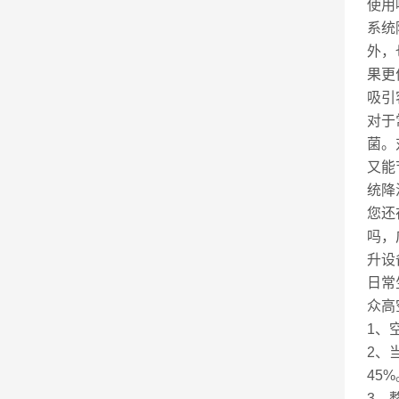
使用
系统
外，
果更
吸引
对于
菌。
又能
统降
您还
吗，
升设
日常
众高
1、
2、
45%
3、