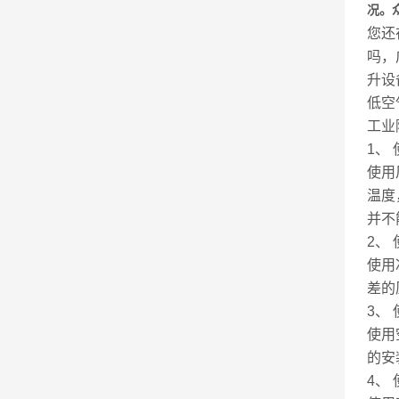
况。
您还
吗，
升设
低空
工业
1、
使用
温度
并不
2、
使用
差的
3、
使用
的安
4、