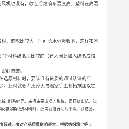
能风机也没有，收卷后熔喷布温度高。塑料在高温
较粗，缝隙比较大，时间长水分吸收多，这样布不
天PP材料结晶后比较脆（有人因此加入结晶成核
，密封包装。
在选原材料时，要认准有资质的通过认证的厂
钢。此时就要考虑淬火与温室等工艺措施加以提
气控 制系统等。主机主要由喂入系统、螺杆挤出机、过
胺等熔喷非织造材料时，还需要进行切片干燥、预结晶。
度超过30度对产品质量影响很大。根据纺织粉尘等工