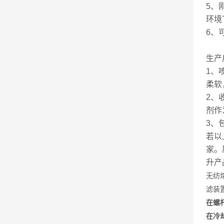
5、
环境
6、
生产
1、
柔软
2、
剂作
3、
若以
家。
升产
无纺
滤装
在螺
在冷