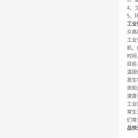
4、
5、
工业
众高
工业
机、
时间
目前
温固
发生
资和
速度
工业
常生
们常
品快