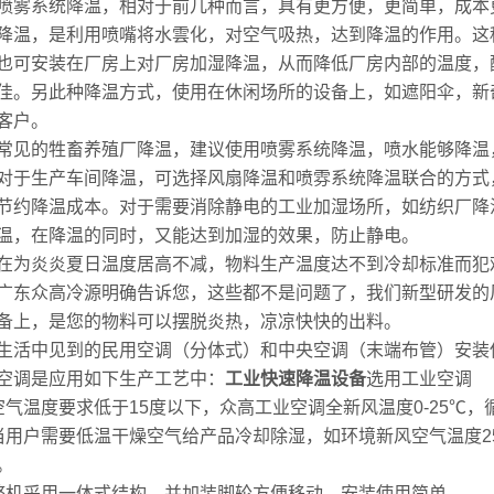
喷雾系统降温，相对于前几种而言，具有更方便，更简单，成本
降温，是利用喷嘴将水雲化，对空气吸热，达到降温的作用。这
也可安装在厂房上对厂房加湿降温，从而降低厂房内部的温度，
佳。另此种降温方式，使用在休闲场所的设备上，如遮阳伞，新
客户。
常见的牲畜养殖厂降温，建议使用喷雾系统降温，喷水能够降温
对于生产车间降温，可选择风扇降温和喷雰系统降温联合的方式
节约降温成本。对于需要消除静电的工业加湿场所，如纺织厂降
温，在降温的同时，又能达到加湿的效果，防止静电。
在为炎炎夏日温度居高不减，物料生产温度达不到冷却标准而犯
广东众高冷源明确告诉您，这些都不是问题了，我们新型研发的
备上，是您的物料可以摆脱炎热，凉凉快快的出料。
生活中见到的民用空调（分体式）和中央空调（末端布管）安装使
空调是应用如下生产工艺中：
工业快速降温设备
选用工业空调
空气温度要求低于15度以下，众高工业空调全新风温度0-25℃，
当用户需要低温干燥空气给产品冷却除湿，如环境新风空气温度25
。
整机采用一体式结构，并加装脚轮方便移动，安装使用简单。