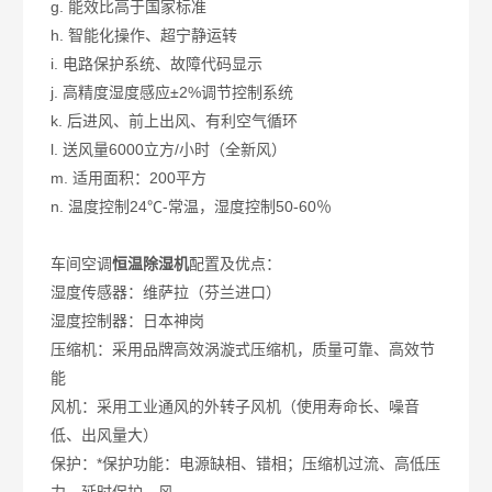
g. 能效比高于国家标准
h. 智能化操作、超宁静运转
i. 电路保护系统、故障代码显示
j. 高精度湿度感应±2%调节控制系统
k. 后进风、前上出风、有利空气循环
l. 送风量6000立方/小时（全新风）
m. 适用面积：200平方
n. 温度控制24℃-常温，湿度控制50-60％
车间空调
恒温除湿机
配置及优点：
湿度传感器：维萨拉（芬兰进口）
湿度控制器：日本神岗
压缩机：采用品牌高效涡漩式压缩机，质量可靠、高效节
能
风机：采用工业通风的外转子风机（使用寿命长、噪音
低、出风量大）
保护：*保护功能：电源缺相、错相；压缩机过流、高低压
力、延时保护、风