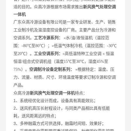
适的目的。众高冷源根据市场需求推出
新风换气处理空调
一体机
广东众高冷源
设备有限公司是一家专业研发、生产、销售
工业制冷机及温湿度控设备的厂商。
主要产品分为冷源和
空调系列。
工艺
冷源
系列：
«
水/油/液恒温机（温控范
围：-80
℃
至80
℃
）；
«
低温气体制冷机（温控范围：-30
℃
至20
℃
）。
工业
空调系列：
«
高低温特种工业空调
«
恒温
恒湿
/
组合式空调机组（温度
15
℃
至30
℃
，湿度45%至
75%
）。
空调制冷设备
定制系列：
«
根据特定：温度、压
力、流量、材质、尺寸、环境温度等要求订制冷源和空调
产品。
众高冷源
新风换气处理空调一体机
特点：
1
、系统经优化设计而成，设备具有高能效比；
2
、送风机高压长射程设计，与同类产品相比具有低能
耗，送风距离远的特点；
3
、多种融霜方式可供选择，融霜时间短、效果好；