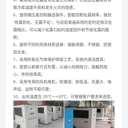
4
、采用电热化霜型带双重过热保护，杜绝因化霜失控导
致冷库温度升高和发生火灾的隐患；
5
、提供微压差控制器选装件，智能控制化霜频率，做到
“有霜则化、无霜不化”，与目前普遍采用的定时定频次化
霜相比，可以减少化霜引起的温度回升和节省化霜的能
耗；
6
、提供不同的壳体材质选择：钢板喷塑、不锈钢、防锈
铝合金；
7
、采用防氧化气体保护焊接工艺，系统内清洁度高；
8
、盘管以新颖方式布置，以减小风侧阻力，接触热阻
小，传热效率高；
9
、采用专用的风机电机，防潮湿、耐低温、风量大、噪
声低、运转平稳可靠；
10
、出风温度在
-25
℃～
+10
℃，可根据客户要求来选型。