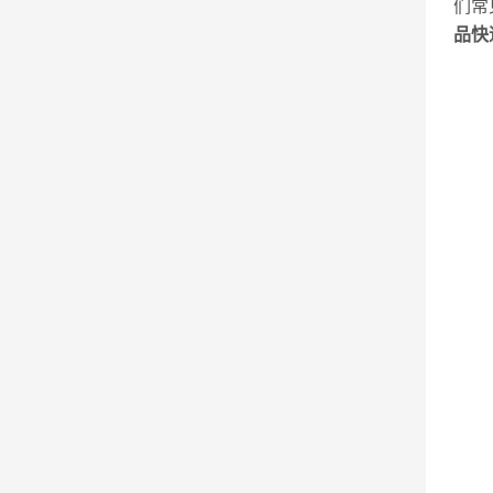
们常
品快