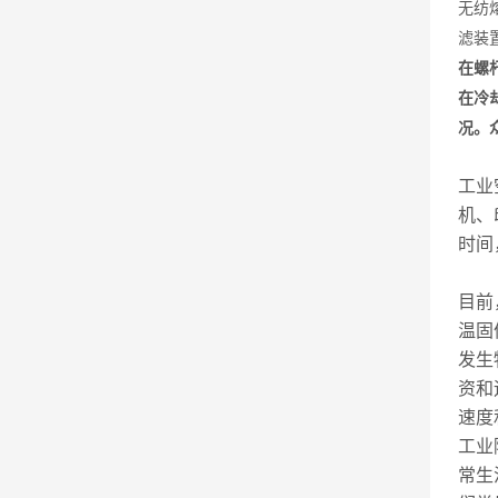
无纺
滤装
在螺
在冷
况。
工业
机、
时间
目前
温固
发生
资和
速度
工业
常生