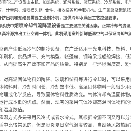
熔喷
布生产
设备由主机、加热系统、润滑系统、液压系统、冷却系统、电
置、计量泵、熔喷模头组 合件、接收装置和卷取机构。生产聚酯及聚酰
杆挤出机和预结晶需要工业制冷机，提供冷却水满足工艺控温要求。
熔喷冷却气流降温设备
却系统中
是主要温控关键因素。正常冷却气流温
众高冷源推出工业空调一体机，此机采用室外新鲜低温空气以保证冷却气
空调产生低温冷气的制冷设备，它广泛适用于光电科技、塑料、
印刷机、食品烘干、充气模型、帐篷房、钢箱梁或船舱焊接、低
，从而提高生产效率和产品的质量。特别是一些环境温度高、粉
，对高温固体物料如陶瓷、玻璃和塑料等进行冷却时，可以采用
体物料时，冷却时间长，冷却效率低。高温固体物料一般很少用
物理或化学反应，导致固体物料性质改变。气体冷却高温固体物具
运行成本低的优点。然而，现有的采用气体冷却高温固体物料的
和温度数值。
降温方式多是采用风冷式或者水冷式，其根据冷源不同又可以分
活中比较常见的，但是炎炎夏日空气温度较高，自然通风散热解