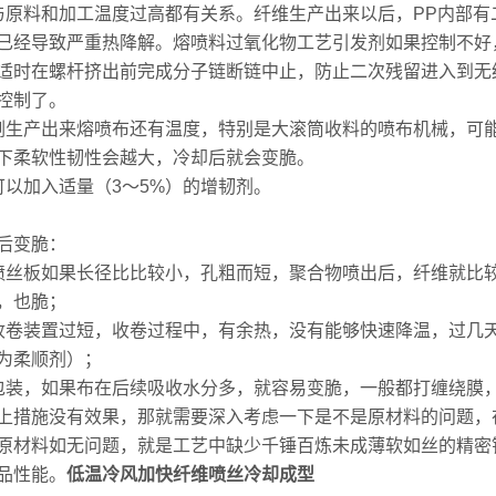
与原料和加工温度过高都有关系。纤维生产出来以后，PP内部
已经导致严重热降解。熔喷料过氧化物工艺引发剂如果控制不好
适时在螺杆挤出前完成分子链断链中止，防止二次残留进入到无
控制了。
刚生产出来熔喷布还有温度，特别是大滚筒收料的喷布机械，可
下柔软性韧性会越大，冷却后就会变脆。
可以加入适量（3～5%）的增韧剂。
后变脆：
喷丝板如果长径比比较小，孔粗而短，聚合物喷出后，纤维就比
，也脆；
收卷装置过短，收卷过程中，有余热，没有能够快速降温，过几
为柔顺剂）；
包装，如果布在后续吸收水分多，就容易变脆，一般都打缠绕膜
上措施没有效果，那就需要深入考虑一下是不是原材料的问题，
原材料如无问题，就是工艺中缺少千锤百炼未成薄软如丝的精密
品性能。
低温冷风加快纤维喷丝冷却成型