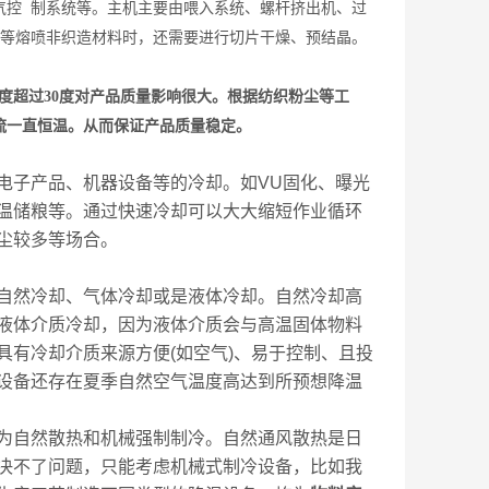
气控 制系统等。主机主要由喂入系统、螺杆挤出机、过
胺等熔喷非织造材料时，还需要进行切片干燥、预结晶。
度超过30度对产品质量影响很大。根据纺织粉尘等工
流一直恒温。从而保证产品质量稳定。
电子产品、机器设备等的冷却。如VU固化、曝光
温储粮等。通过快速冷却可以大大缩短作业循环
尘较多等场合。
自然冷却、气体冷却或是液体冷却。自然冷却高
液体介质冷却，因为液体介质会与高温固体物料
有冷却介质来源方便(如空气)、易于控制、且投
设备还存在夏季自然空气温度高达到所预想降温
为自然散热和机械强制制冷。自然通风散热是日
决不了问题，只能考虑机械式制冷设备，比如我