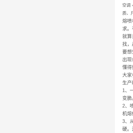
空调
质、
熔喷
求。
就算
找，
要想
出现
懂得
大家
生产
1、
变脆
2、
机熔
3、
硬。