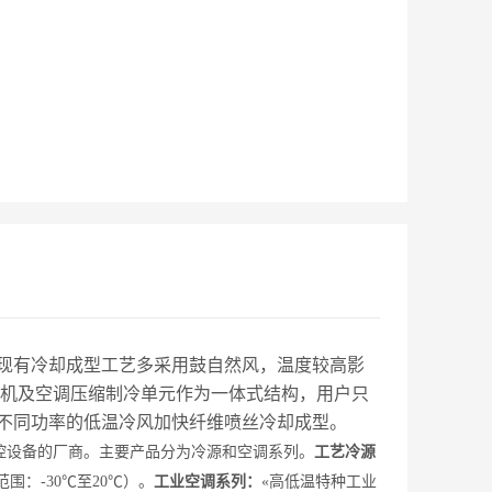
冷风引致冷却段即可。众高冷源根据不同风量可定制
不同功率的低温冷风加快纤维喷丝冷却成型。
现有冷却成型工艺多采用鼓自然风，温度较高影
风机及空调压缩制冷单元作为一体式结构，用户只
制不同功率的低温冷风加快纤维喷丝冷却成型。
控设备的厂商。
主要产品分为冷源和空调系列。
工艺
冷源
围：-30
℃
至20
℃
）。
工业
空调系列：
«
高低温特种工业