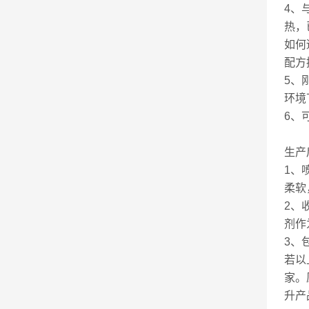
4、
热，
如何
配方
5、
环境
6、
生产
1、
柔软
2、
剂作
3、
若以
家。
升产