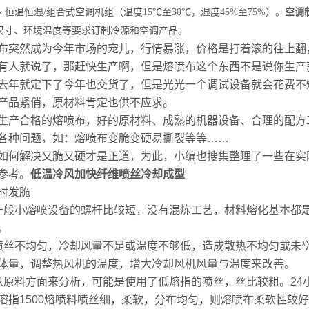
«
恒温恒湿
/
组合式空调机组（温度
15
℃
至30
℃
，湿度45%至75%
）。
空调
尺寸、环境温度等要求订制冷源和空调产品。
布突然成为今年市场的宠儿，行情暴涨，价格是打着滚的往上翻
有人就说了，那赶快生产啊，但是熔喷布这个东西不是说你生产
去年就定下了今年也交货了，但是光光一个调试设备就会花费不
产品紧俏，原材料肯定也供不应求。
生产合格的熔喷布，好的原材料、成熟的机器设备、合理的配方
各种问题，如：熔喷布变脆变硬易撕裂等等……
如何解决又脆又硬才是正道，为此，小编也搜集整理了一些在实
参考。
低温冷风加快纤维喷丝冷却成型
时发脆
一般小熔喷设备的螺杆比较短，没有混炼工艺，材料熔化基本都
。
喷丝不均匀，冷却风量不足或温度不够低，造成散热不均匀或未
体量，调整热风机的温度，增大冷却风机风量与温度来改善。
从原料方面来分析，可能是使用了低熔指的喷丝，丝比较粗。24
溶指1500熔喷料喷丝细，柔软，分布均匀，则熔喷布柔软性较