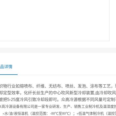
品详情
织物行业如熔喷布、纤维、无纺布、喷丝、发泡、涂布等工艺，
却定型效率，化纤长丝生产的中心吹风新型冷却装置,由冷却吹
管把5-25度冷风引致冷却段即可。众高冷源根据不同风量可定
众高冷源
设备有限公司是一家专业研发、生产、销售工业制冷机及温湿度
：
«
水/油/液恒温机（温控范围：-80
℃
至80
℃
）；
«
低温气体制冷机（温控范