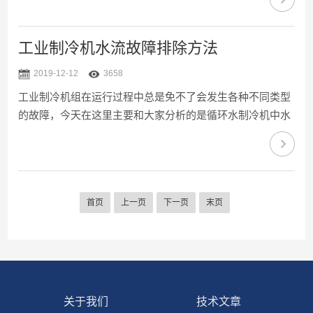
备，同时研发出高精度恒温冷却水设备，水温精度可以控制
在正负0.1℃或0.5度。小型制冷机会自带储水箱，当大流量
就需要外置大型冷冻水保温箱，以便储液、储冷、恒温、补
工业制冷机水流故障排除方法
液等各方面控制。如何计算恒温水箱体积大小我们总结如下
2019-12-12
3658
经验。常见的工业冷却水系统流程如下：在实际的使用过程
工业制冷机组在运行过程中总是免不了会发生各种不同类型
中，由于客户负荷变化非常大，从0％～100％都有可能出
的故障，今天在这里主要和大家分析的是循环水制冷机中水
现，...
泵流量方面的故障，遇见流量过大或者过小的情况时，是什
么原因造成的，以及如何解决这个问题。水泵的流量一定要
合适才行，过大或者过小都会对制冷机组的运行产生一定影
响。一、水泵流量过小的原因及解决方法1、水泵流量过小
首页
上一页
下一页
末页
的时候，应该观察水泵标识的水泵流量以及扬程数据，看看
是否与水泵相匹配。有些冷水机厂家生产的产品不合格就会
出现这种状况。2、如果水泵的流量以及扬程等参数与工业
冷水机组所需...
关于我们
技术文章