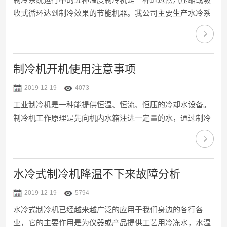
收式循环达到制冷效果的节能机器。我公司主要生产水冷系
统中的各种制冷机、工业空调等空调制冷设备运行工况参数
好坏，对其工作的经济型和安全性影响很大，其中在冷却循
环水机的制冷系统中，下面几个运行温度供大家参考：1、
蒸发温度和蒸发压力冷却循环水的蒸发温度可通过装在压缩
制冷机开机使用注意事项
机吸气截止阀端的压力表所指示的蒸发压力而反映过来。蒸
2019-12-19
4073
发温度和蒸发压力是根据制冷系统的要求确定的，偏高不能
工业制冷机是一种能提供恒温、恒流、恒压的冷却水设备。
满足冷水机降温需要，过低会使压缩机的制冷量减少，运行
制冷机工作原理是先向机内水箱注进一定量的水，通过制冷
的经济性较差...
机制冷系统将水冷却，再由水泵将低温冷却水送进需冷却的
设备，制冷机冷冻水将热量带走后温度升高再回流到水箱，
达到冷却的作用。使用时，应当留意以下事项。1、安装期
间请检查机器是否受到损坏，选择合适的地方，以便于安装
水冷式制冷机降温不下来故障分析
及日后维修。2、安装机组的场地必须是地板、安装垫或基
2019-12-19
5794
础、其水平度在6.4mm之内，并能承受机组的运行重量。
水冷式制冷机已经越来越广泛的应用于我们身边的各行各
3、机组应放在室温为4.4-43.3℃的机房内，机组的四周和
业，它的主要作用是为仪器或产品提供工艺用冷冻水，水温
上...