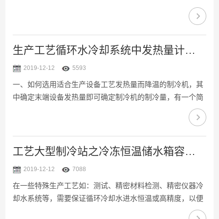
要求则可以根据用户需要进行调节，而它的精确度更可精准
控制在±1℃。但在机组使用过程中，部分用户有遇到温度降
不下来，我们一起来分析一下。水冷式制冷机，包括水冷箱
式制冷机、水冷开放式制冷机和水冷螺杆式制冷机，它们在
生产工艺循环水冷却系统中发热量计算及制冷机功率选型
使用的时候，需要配套冷却水塔和水泵进行散热以提供循环
2019-12-12
5593
冷却水，安装相对风冷冷却水循环机来说复杂一点，导致冷
一、如何选用适合生产设备工艺发热量而降温的制冷机，其
却水循环机温度降不下来的因素就要多，比如：1、制冷...
中确定末端设备发热量即可确定制冷机的制冷量，有一个简
单选型公式分享给大家：制冷量=冷冻水流量×4.187×温差×
系数1、冷冻水流量指机器的工作时所需冷水流量，单位需
换算为升/秒；2、温差指机器进出水之间的温差；3、4.187
为定量（水的比热容）；4、选择风冷式制冷机时需乘系数
工艺大型制冷站之冷冻恒温储水箱容积大小计算方法
1.3，选择水冷式制冷机则乘系数1.1；5、根据计算的制冷量
2019-12-12
7088
选择相应的机器型号。一般习惯对制冷机要配多大的习惯用
在一些特殊生产工艺如：测试、精密材料检测、精密仪器冷
P来计算，但主要的是知道额定制冷量，一般...
却水系统等，需要保证循环冷却水进水恒温或高精度，以便
数据或产品性能稳定。众高推出循环水制冷制热四季恒温设